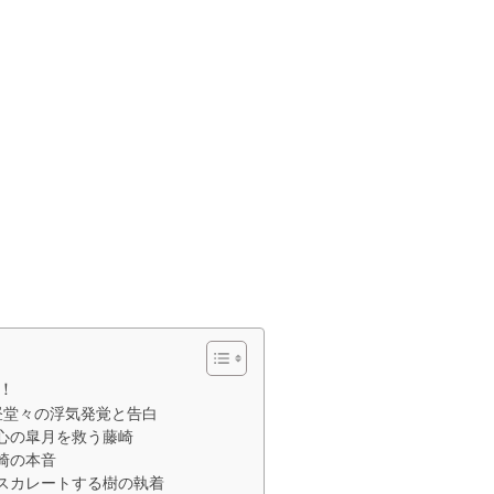
！
昼堂々の浮気発覚と告白
心の皐月を救う藤崎
崎の本音
スカレートする樹の執着