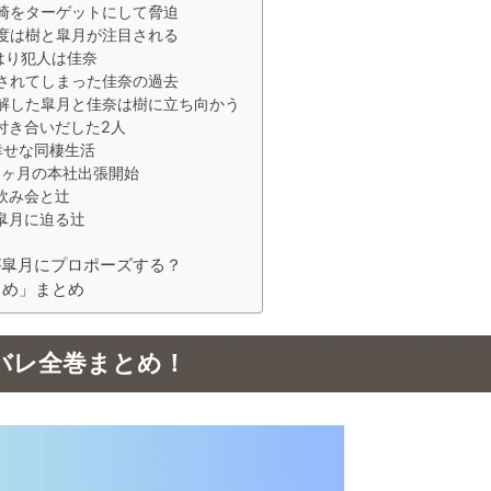
崎をターゲットにして脅迫
度は樹と皐月が注目される
はり犯人は佳奈
されてしまった佳奈の過去
解した皐月と佳奈は樹に立ち向かう
付き合いだした2人
幸せな同棲生活
1ヶ月の本社出張開始
飲み会と辻
皐月に迫る辻
が皐月にプロポーズする？
とめ」まとめ
バレ全巻まとめ！