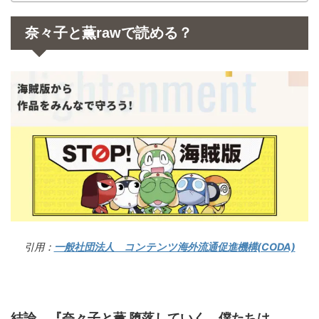
奈々子と薫rawで読める？
引用：
一般社団法人 コンテンツ海外流通促進機構(CODA)
結論、『奈々子と薫 堕落していく、僕たちは。