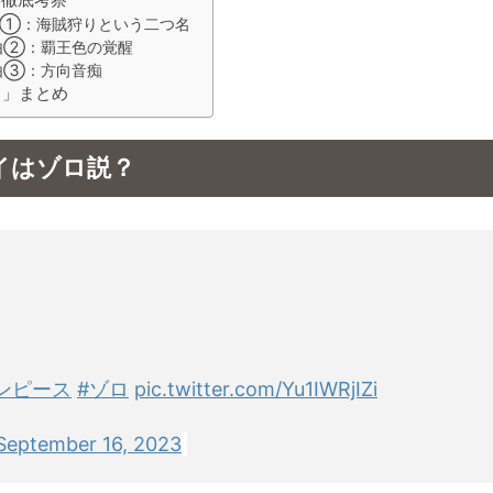
由①：海賊狩りという二つ名
由②：覇王色の覚醒
由③：方向音痴
？」まとめ
イはゾロ説？
ンピース
#ゾロ
pic.twitter.com/Yu1IWRjIZi
September 16, 2023